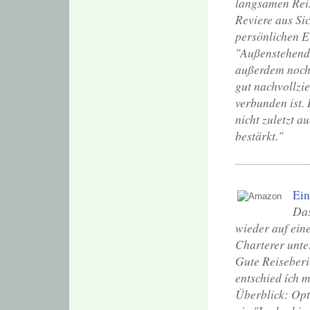
langsamen Reis
Reviere aus Sic
persönlichen E
"Außenstehende
außerdem noch 
gut nachvollzi
verbunden ist. 
nicht zuletzt 
bestärkt."
Ein
Das
wieder auf ein
Charterer unter
Gute Reiseberic
entschied ích 
Überblick: Opt