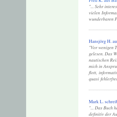
Fred K. aus Ba
"... Sehr inter
vielen Informa
wunderbaren Po
Hansjörg H. au
"Vor wenigen T
gelesen. Das W
nautischen Rei
mich in Anspruc
flott, informat
quasi fehlerfr
Mark L. schrei
"... Das Buch h
definitiv der 