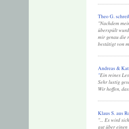
Theo G. schrei
"Nachdem mein
überspült wurd
mir genau die r
bestätigt von m
Andreas & Kat
"
Ein reines Le
Sehr lustig ges
Wir hoffen, das
Klaus S. aus R
"... Es wird si
gut über einen