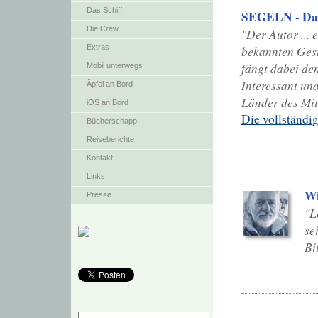
Das Schiff
SEGELN - Das
Die Crew
"Der Autor ...
Extras
bekannten Ges
fängt dabei de
Mobil unterwegs
Interessant und
Äpfel an Bord
Länder des Mitt
iOS an Bord
Die vollständi
Bücherschapp
Reiseberichte
Kontakt
Links
W
Presse
"L
se
Bi