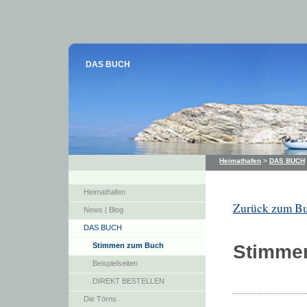
DAS BUCH
Heimathafen
>
DAS BUCH
Heimathafen
Zurück zum B
News | Blog
DAS BUCH
Stimmen
Stimmen zum Buch
Beispielseiten
DIREKT BESTELLEN
Die Törns