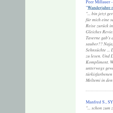
Peer Millauer 
"
Wanderjahre m
"... bin jetzt g
für mich eine 
Reise zurück i
Gleiches Revier
Taverne gab's 
sauber?? Naja
Sehnsüchte ... 
zu lesen. Und D
Kompliment. Wi
unterwegs gewe
türkisfarbenen
Meltemi in den 
Manfred S., S
"... schon zum z