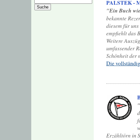
PALSTEK - Ma
"Ein Buch wie
bekannte Reze
diesem für uns
empfiehlt das B
Weitere Auszüg
umfassender Rei
Schönheit der m
Die vollständi
B
"
d
f
w
Erzähltörn in 