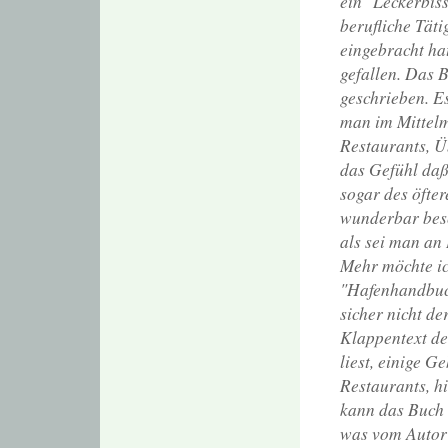
ein "Leckerbiss
berufliche Tät
eingebracht hat
gefallen. Das 
geschrieben. E
man im Mittelm
Restaurants, Ü
das Gefühl daß 
sogar des öftere
wunderbar besc
als sei man an 
Mehr möchte ic
"Hafenhandbuch
sicher nicht d
Klappentext de
liest, einige 
Restaurants, hi
kann das Buch 
was vom Autor 